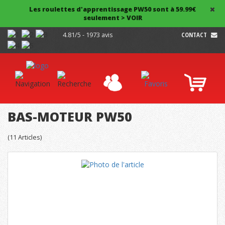
Les roulettes d'apprentissage PW50 sont à 59.99€
seulement > VOIR
4.81/5 - 1973 avis
CONTACT
BAS-MOTEUR PW50
(
11
Articles)