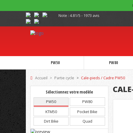
Note :
4.81/5 - 1973 avis
PW50
PW80
Accueil
Partie cycle
Cale-pieds / Cadre PW50
CALE
Sélectionnez votre modèle
PW50
PW80
KTM50
Pocket Bike
Dirt Bike
Quad