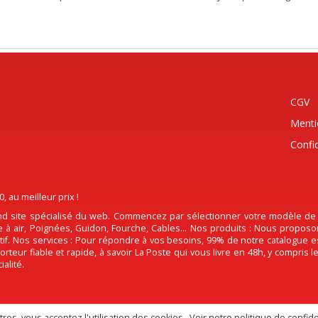
CGV
Menti
Confid
au meilleur prix !
d site spécialisé du web. Commencez par sélectionner votre modèle de Pi
tre à air, Poignées, Guidon, Fourche, Cables... Nos produits : Nous propos
actif. Nos services : Pour répondre à vos besoins, 99% de notre catalogue 
rteur fiable et rapide, à savoir La Poste qui vous livre en 48h, y compris
alité.
es, vous acceptez l'utilisation des cookies.
Voir notre politique de confide