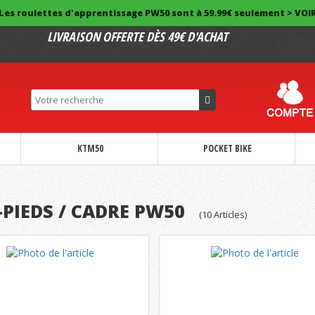
Les roulettes d'apprentissage PW50 sont à 59.99€ seulement > VOI
LIVRAISON OFFERTE DÈS 49€ D'ACHAT
KTM50
POCKET BIKE
-PIEDS / CADRE PW50
(
10
Articles)