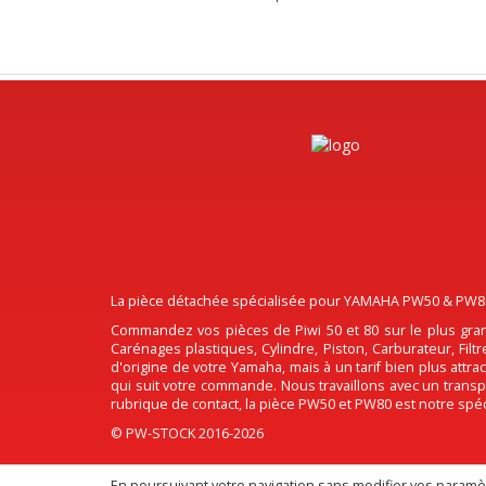
La pièce détachée spécialisée pour YAMAHA PW50 & PW80, 
Commandez vos pièces de Piwi 50 et 80 sur le plus gran
Carénages plastiques, Cylindre, Piston, Carburateur, Fil
d'origine de votre Yamaha, mais à un tarif bien plus attr
qui suit votre commande. Nous travaillons avec un transpo
rubrique de contact, la pièce PW50 et PW80 est notre spéci
© PW-STOCK 2016-2026
En poursuivant votre navigation sans modifier vos paramètr