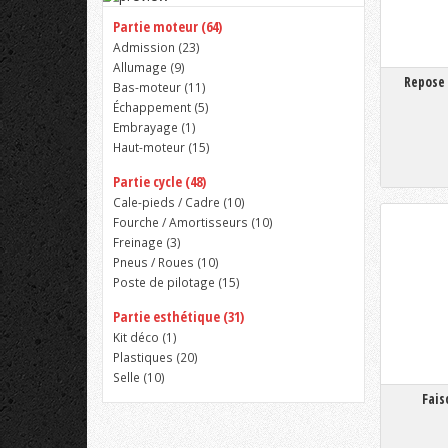
Partie moteur (64)
Admission (
23
)
Allumage (
9
)
Repose 
Bas-moteur (
11
)
Échappement (
5
)
Embrayage (
1
)
Haut-moteur (
15
)
Partie cycle (48)
Cale-pieds / Cadre (
10
)
Fourche / Amortisseurs (
10
)
Freinage (
3
)
Pneus / Roues (
10
)
Poste de pilotage (
15
)
Partie esthétique (31)
Kit déco (
1
)
Plastiques (
20
)
Selle (
10
)
Fais