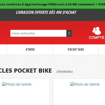
Les roulettes d'apprentissage PW50 sont à 59.99€ seulement > VOI
LIVRAISON OFFERTE DÈS 49€ D'ACHAT
KTM50
POCKET BIKE
CLES POCKET BIKE
(
18
Articles)