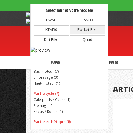
Sélectionnez votre modèle
Note :
4.81/5 - 1973 avis
PW50
PW80
KTM50
Pocket Bike
Dirt Bike
Quad
Partie moteur (14)
PW50
PW80
Admission (
3
)
Bas-moteur (
7
)
Embrayage (
3
)
Accueil
Pocket Bike
Haut-moteur (
1
)
ARTI
Partie cycle (4)
Cale-pieds / Cadre (
1
)
Freinage (
2
)
Pneus / Roues (
1
)
Partie esthétique (0)