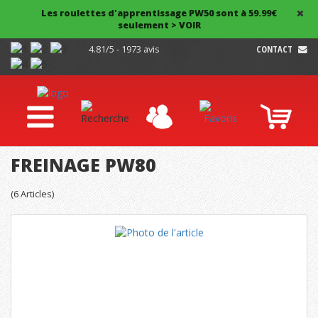
Les roulettes d'apprentissage PW50 sont à 59.99€
seulement > VOIR
4.81/5 - 1973 avis
CONTACT
FREINAGE PW80
(
6
Articles)