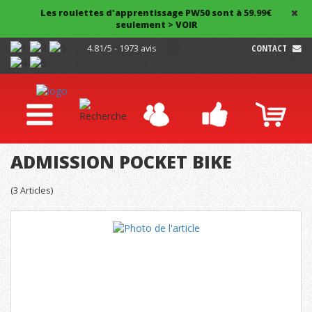
Les roulettes d'apprentissage PW50 sont à 59.99€
seulement > VOIR
4.81/5 - 1973 avis
CONTACT
ADMISSION POCKET BIKE
(
3
Articles)