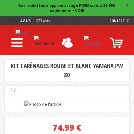
Les roulettes d'apprentissage PW50 sont à 59.99€
seulement > VOIR
{stars}
4.81/5 - 1973 avis
CONTACT
KIT CARÉNAGES ROUGE ET BLANC YAMAHA PW
80
1
/ 1
74.99
€