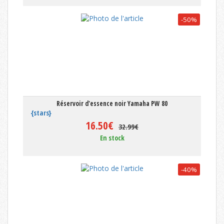
-50%
Réservoir d'essence noir Yamaha PW 80
{stars}
16.50€
32.99€
En stock
-40%